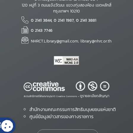
120 หมู่ที่ 3 ถนนแจ้งวัฒนะ แขวงทุ่งสองห้อง เขตหลักสี่
กรุงเทพฯ 10210
0 2141 3844, 0 2141 1987, 0 2141 3881
0 2143 7746
NHRCT.Library@gmail.com; library@nhrc.or.th
ดูรายละเอียดสัญญา
สงวนสิทธิ์ภายใต้สัญญาอนุญาต Creative Commons •
สำนักงานคณะกรรมการสิทธิมนุษยชนแห่งชาติ
ศูนย์ข้อมูลข่าวสารของทางราชการ
้