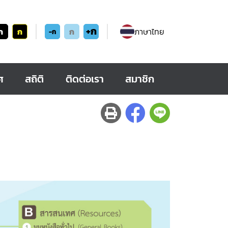
+ก
ก
ก
ก
ภาษาไทย
-ก
ศ
สถิติ
ติดต่อเรา
สมาชิก