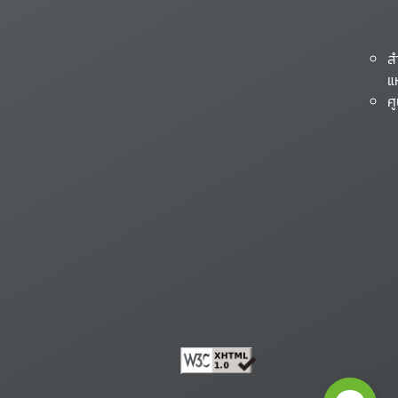
ส
แ
ศ