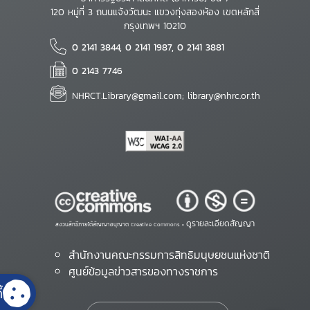
120 หมู่ที่ 3 ถนนแจ้งวัฒนะ แขวงทุ่งสองห้อง เขตหลักสี่
กรุงเทพฯ 10210
0 2141 3844, 0 2141 1987, 0 2141 3881
0 2143 7746
NHRCT.Library@gmail.com; library@nhrc.or.th
ดูรายละเอียดสัญญา
สงวนสิทธิ์ภายใต้สัญญาอนุญาต Creative Commons •
สำนักงานคณะกรรมการสิทธิมนุษยชนแห่งชาติ
ศูนย์ข้อมูลข่าวสารของทางราชการ
้