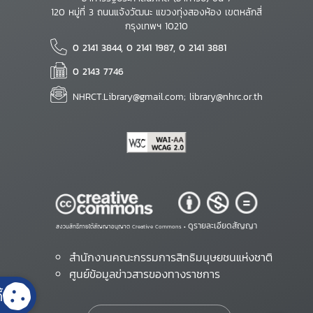
120 หมู่ที่ 3 ถนนแจ้งวัฒนะ แขวงทุ่งสองห้อง เขตหลักสี่
กรุงเทพฯ 10210
0 2141 3844, 0 2141 1987, 0 2141 3881
0 2143 7746
NHRCT.Library@gmail.com; library@nhrc.or.th
ดูรายละเอียดสัญญา
สงวนสิทธิ์ภายใต้สัญญาอนุญาต Creative Commons •
สำนักงานคณะกรรมการสิทธิมนุษยชนแห่งชาติ
ศูนย์ข้อมูลข่าวสารของทางราชการ
้