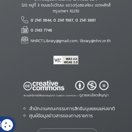
120 หมู่ที่ 3 ถนนแจ้งวัฒนะ แขวงทุ่งสองห้อง เขตหลักสี่
กรุงเทพฯ 10210
0 2141 3844, 0 2141 1987, 0 2141 3881
0 2143 7746
NHRCT.Library@gmail.com; library@nhrc.or.th
ดูรายละเอียดสัญญา
สงวนสิทธิ์ภายใต้สัญญาอนุญาต Creative Commons •
สำนักงานคณะกรรมการสิทธิมนุษยชนแห่งชาติ
ศูนย์ข้อมูลข่าวสารของทางราชการ
้