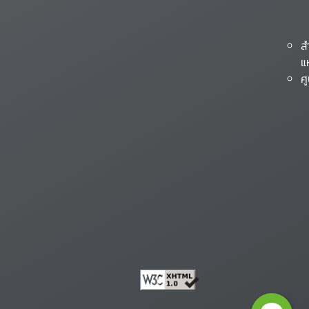
ส
แ
ศ