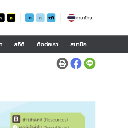
+ก
ก
ก
ก
ภาษาไทย
-ก
ศ
สถิติ
ติดต่อเรา
สมาชิก