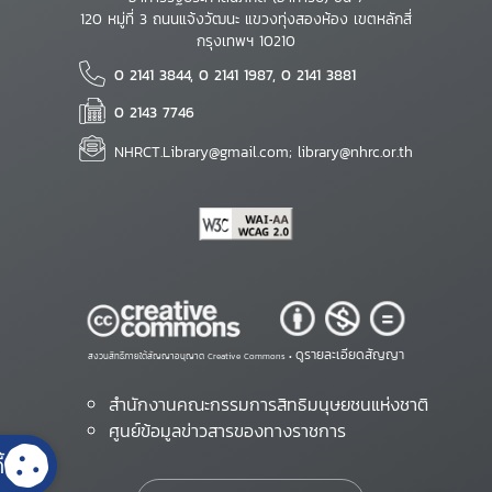
120 หมู่ที่ 3 ถนนแจ้งวัฒนะ แขวงทุ่งสองห้อง เขตหลักสี่
กรุงเทพฯ 10210
0 2141 3844, 0 2141 1987, 0 2141 3881
0 2143 7746
NHRCT.Library@gmail.com; library@nhrc.or.th
ดูรายละเอียดสัญญา
สงวนสิทธิ์ภายใต้สัญญาอนุญาต Creative Commons •
สำนักงานคณะกรรมการสิทธิมนุษยชนแห่งชาติ
ศูนย์ข้อมูลข่าวสารของทางราชการ
้