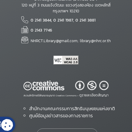
120 หมู่ที่ 3 ถนนแจ้งวัฒนะ แขวงทุ่งสองห้อง เขตหลักสี่
กรุงเทพฯ 10210
0 2141 3844, 0 2141 1987, 0 2141 3881
0 2143 7746
NHRCT.Library@gmail.com; library@nhrc.or.th
ดูรายละเอียดสัญญา
สงวนสิทธิ์ภายใต้สัญญาอนุญาต Creative Commons •
สำนักงานคณะกรรมการสิทธิมนุษยชนแห่งชาติ
ศูนย์ข้อมูลข่าวสารของทางราชการ
้