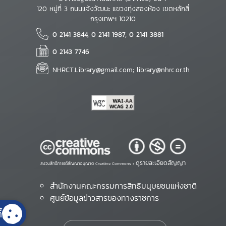
120 หมู่ที่ 3 ถนนแจ้งวัฒนะ แขวงทุ่งสองห้อง เขตหลักสี่
กรุงเทพฯ 10210
0 2141 3844, 0 2141 1987, 0 2141 3881
0 2143 7746
NHRCT.Library@gmail.com; library@nhrc.or.th
ดูรายละเอียดสัญญา
สงวนสิทธิ์ภายใต้สัญญาอนุญาต Creative Commons •
สำนักงานคณะกรรมการสิทธิมนุษยชนแห่งชาติ
ศูนย์ข้อมูลข่าวสารของทางราชการ
้