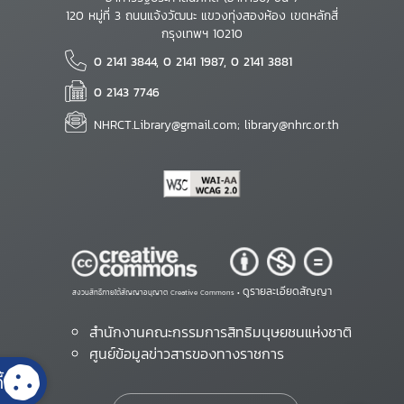
120 หมู่ที่ 3 ถนนแจ้งวัฒนะ แขวงทุ่งสองห้อง เขตหลักสี่
กรุงเทพฯ 10210
0 2141 3844, 0 2141 1987, 0 2141 3881
0 2143 7746
NHRCT.Library@gmail.com; library@nhrc.or.th
ดูรายละเอียดสัญญา
สงวนสิทธิ์ภายใต้สัญญาอนุญาต Creative Commons •
สำนักงานคณะกรรมการสิทธิมนุษยชนแห่งชาติ
ศูนย์ข้อมูลข่าวสารของทางราชการ
้