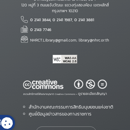
120 หมู่ที่ 3 ถนนแจ้งวัฒนะ แขวงทุ่งสองห้อง เขตหลักสี่
กรุงเทพฯ 10210
0 2141 3844, 0 2141 1987, 0 2141 3881
0 2143 7746
NHRCT.Library@gmail.com; library@nhrc.or.th
ดูรายละเอียดสัญญา
สงวนสิทธิ์ภายใต้สัญญาอนุญาต Creative Commons •
สำนักงานคณะกรรมการสิทธิมนุษยชนแห่งชาติ
ศูนย์ข้อมูลข่าวสารของทางราชการ
้