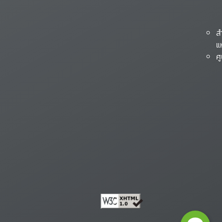
ส
แ
ศ