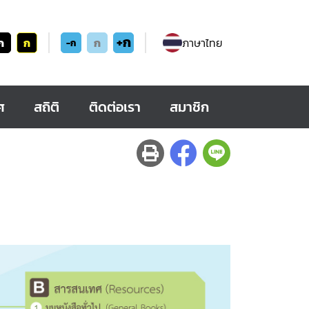
+ก
ก
ก
ก
ภาษาไทย
-ก
ศ
สถิติ
ติดต่อเรา
สมาชิก