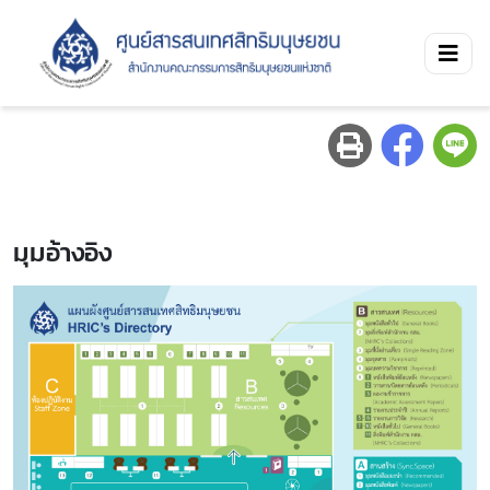
มุมอ้างอิง