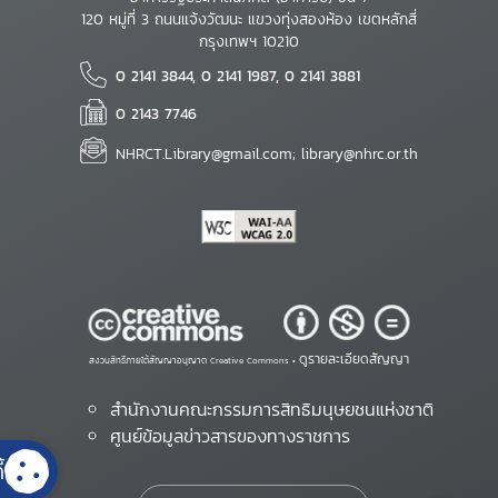
120 หมู่ที่ 3 ถนนแจ้งวัฒนะ แขวงทุ่งสองห้อง เขตหลักสี่
กรุงเทพฯ 10210
0 2141 3844, 0 2141 1987, 0 2141 3881
0 2143 7746
NHRCT.Library@gmail.com; library@nhrc.or.th
ดูรายละเอียดสัญญา
สงวนสิทธิ์ภายใต้สัญญาอนุญาต Creative Commons •
สำนักงานคณะกรรมการสิทธิมนุษยชนแห่งชาติ
ศูนย์ข้อมูลข่าวสารของทางราชการ
้