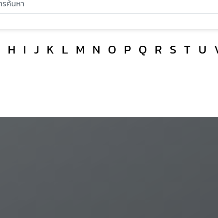
H
I
J
K
L
M
N
O
P
Q
R
S
T
U