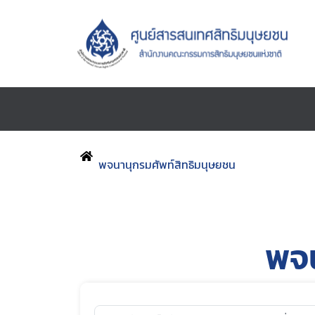
พจนานุกรมศัพท์สิทธิมนุษยชน
พจน