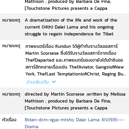
Mathison ; produced by Barbara De Fina;
[Touchstone Pictures presents a Cappa
หมายเหตุ
A dramatization of the life and work of the
current (14th) Dalai Lama and his ongoing
struggle to regain independence for Tibet
หมายเหตุ
ภาพยนตร์เรื่อง Kundun ได้ผู้กำกับรางวัลออสการ์
Martin Scorsese ซึ่งได้รับรางวัลอสการ์จากเรื่อง
ThefDaparted และ.ภาพยนตร์ของเขายังได้เข้าชิงออ
สการ์อีกหลายเรื่องเช่น ThefAviator, GangsiofiNew
York, ThefLast TemptationiofiChrist, Raging Bull
และ.ได้ Phillip Glass เป็นผู้ประพันธ์เพลงประกอบได้
อ่านเพิ่มเติม
อย่างสมบูรณ์แบบ ภาพยนตร์เรื่องนี้ได้รับการตรวจ
หมายเหตุ
directed by Martin Scorsese ;written by Melissa
ทานจากสำนักงานขององค์ดาไลลามะ ก่อนถ่ายทำ
Mathison ; produced by Barbara De Fina;
และ.ก่อนออกฉาย เป็นการเล่าที่มาขององค์ดาไลลามะที่
[Touchstone Pictures presents a Cappa
14.(องค์ปัจจุบัน).ที่ต้องผ่านการตรวจสอบหลายขั้นตอน
เพื่อให้แน่ใจว่าเด็กคนนั้นคือเองค์ดาไลลามะที่ 13 จุติ
หัวเรื่อง
Bstan-dzin-rgya-mtsho, Dalai Lama XIV,1935---
กลับมาเกิด ตลอดจนการดำเนินชีวิตของพระองค์
Drama