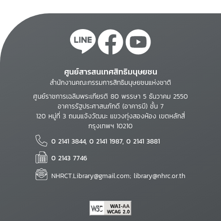
ศูนย์สารสนเทศสิทธิมนุษยชน
สำนักงานคณะกรรมการสิทธิมนุษยชนแห่งชาติ
ศูนย์ราชการเฉลิมพระเกียรติ 80 พรรษา 5 ธันวาคม 2550
อาคารรัฐประศาสนภักดี (อาคารบี) ชั้น 7
120 หมู่ที่ 3 ถนนแจ้งวัฒนะ แขวงทุ่งสองห้อง เขตหลักสี่
กรุงเทพฯ 10210
0 2141 3844, 0 2141 1987, 0 2141 3881
0 2143 7746
NHRCT.Library@gmail.com; library@nhrc.or.th