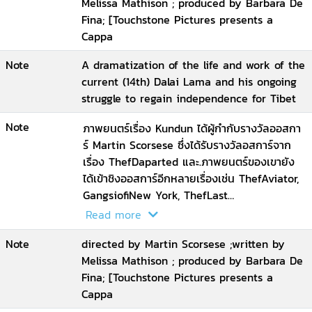
Melissa Mathison ; produced by Barbara De
Fina; [Touchstone Pictures presents a
Cappa
Note
A dramatization of the life and work of the
current (14th) Dalai Lama and his ongoing
struggle to regain independence for Tibet
Note
ภาพยนตร์เรื่อง Kundun ได้ผู้กำกับรางวัลออสกา
ร์ Martin Scorsese ซึ่งได้รับรางวัลอสการ์จาก
เรื่อง ThefDaparted และ.ภาพยนตร์ของเขายัง
ได้เข้าชิงออสการ์อีกหลายเรื่องเช่น ThefAviator,
GangsiofiNew York, ThefLast
TemptationiofiChrist, Raging Bull และ.ได้
Read more
Phillip Glass เป็นผู้ประพันธ์เพลงประกอบได้อย่าง
Note
directed by Martin Scorsese ;written by
สมบูรณ์แบบ ภาพยนตร์เรื่องนี้ได้รับการตรวจทาน
Melissa Mathison ; produced by Barbara De
จากสำนักงานขององค์ดาไลลามะ ก่อนถ่ายทำ
Fina; [Touchstone Pictures presents a
และ.ก่อนออกฉาย เป็นการเล่าที่มาขององค์ดา
Cappa
ไลลามะที่ 14.(องค์ปัจจุบัน).ที่ต้องผ่านการตรวจ