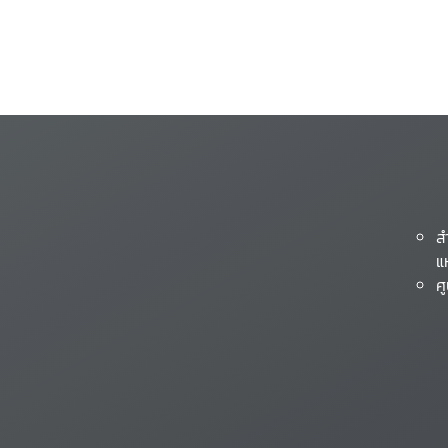
ส
แ
ศ