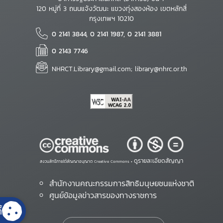
120 หมู่ที่ 3 ถนนแจ้งวัฒนะ แขวงทุ่งสองห้อง เขตหลักสี่
กรุงเทพฯ 10210
0 2141 3844, 0 2141 1987, 0 2141 3881
0 2143 7746
NHRCT.Library@gmail.com; library@nhrc.or.th
ดูรายละเอียดสัญญา
สงวนสิทธิ์ภายใต้สัญญาอนุญาต Creative Commons •
สำนักงานคณะกรรมการสิทธิมนุษยชนแห่งชาติ
ศูนย์ข้อมูลข่าวสารของทางราชการ
้