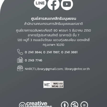
ศูนย์สารสนเทศสิทธิมนุษยชน
สำนักงานคณะกรรมการสิทธิมนุษยชนแห่งชาติ
ศูนย์ราชการเฉลิมพระเกียรติ 80 พรรษา 5 ธันวาคม 2550
อาคารรัฐประศาสนภักดี (อาคารบี) ชั้น 7
120 หมู่ที่ 3 ถนนแจ้งวัฒนะ แขวงทุ่งสองห้อง เขตหลักสี่
กรุงเทพฯ 10210
0 2141 3844, 0 2141 1987, 0 2141 3881
0 2143 7746
NHRCT.Library@gmail.com; library@nhrc.or.th