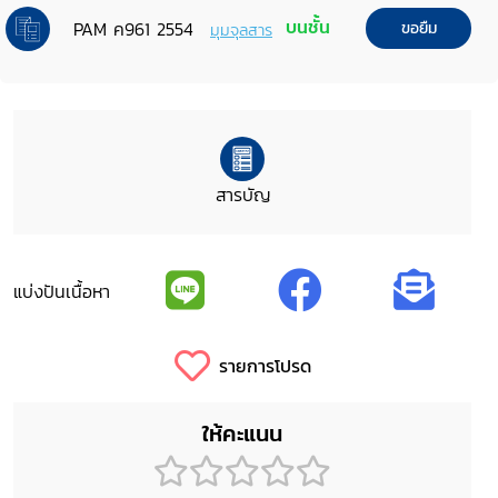
บนชั้น
PAM ค961 2554
ขอยืม
มุมจุลสาร
สารบัญ
แบ่งปันเนื้อหา
รายการโปรด
ให้คะแนน