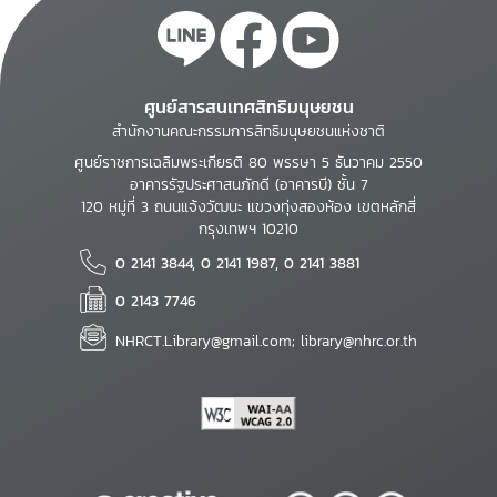
ศูนย์สารสนเทศสิทธิมนุษยชน
สำนักงานคณะกรรมการสิทธิมนุษยชนแห่งชาติ
ศูนย์ราชการเฉลิมพระเกียรติ 80 พรรษา 5 ธันวาคม 2550
อาคารรัฐประศาสนภักดี (อาคารบี) ชั้น 7
120 หมู่ที่ 3 ถนนแจ้งวัฒนะ แขวงทุ่งสองห้อง เขตหลักสี่
กรุงเทพฯ 10210
0 2141 3844, 0 2141 1987, 0 2141 3881
0 2143 7746
NHRCT.Library@gmail.com; library@nhrc.or.th