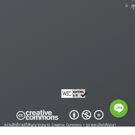
ศ
สงวนสิทธิ์ภายใต้สัญญาอนุญาต Creative Commons •
ดูรายละเอียดสัญญา