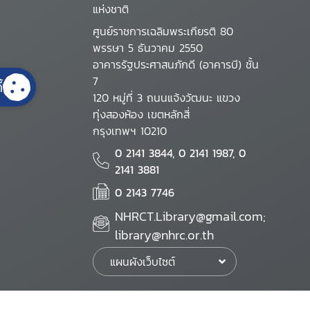
แห่งชาติ
ศูนย์ราชการเฉลิมพระเกียรติ 80
พรรษา 5 ธันวาคม 2550
อาคารรัฐประศาสนภักดี (อาคารบี) ชั้น
7
้
120 หมู่ที่ 3 ถนนแจ้งวัฒนะ แขวง
ทุ่งสองห้อง เขตหลักสี่
กรุงเทพฯ 10210
0 2141 3844, 0 2141 1987, 0
2141 3881
0 2143 7746
NHRCT.Library@gmail.com;
library@nhrc.or.th
แผนผังเว็บไซต์