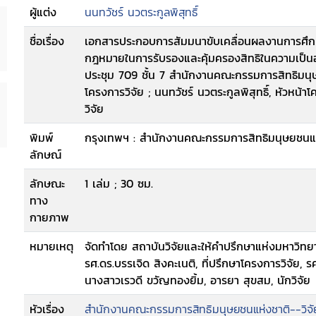
ผู้แต่ง
นนทวัชร์ นวตระกูลพิสุทธิ์
ชื่อเรื่อง
เอกสารประกอบการสัมมนาขับเคลื่อนผลงานการศึกษา
กฎหมายในการรับรองและคุ้มครองสิทธิในความเป็นอยู
ประชุม 709 ชั้น 7 สำนักงานคณะกรรมการสิทธิมนุษย
โครงการวิจัย ; นนทวัชร์ นวตระกูลพิสุทธิ์, หัวหน้า
วิจัย
พิมพ์
กรุงเทพฯ : สำนักงานคณะกรรมการสิทธิมนุษยชนแห
ลักษณ์
ลักษณะ
1 เล่ม ; 30 ซม.
ทาง
กายภาพ
หมายเหตุ
จัดทำโดย สถาบันวิจัยและให้คำปรึกษาแห่งมหาวิทย
รศ.ดร.บรรเจิด สิงคะเนติ, ที่ปรึกษาโครงการวิจัย, รศ
นางสาวเรวดี ขวัญทองยิ้ม, อารยา สุขสม, นักวิจัย
หัวเรื่อง
สำนักงานคณะกรรมการสิทธิมนุษยชนแห่งชาติ--วิจั