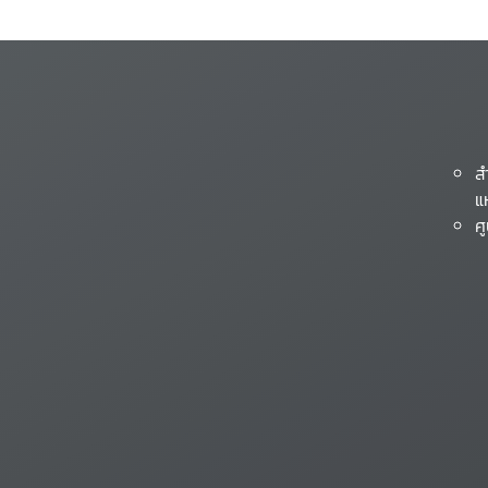
ส
แ
ศ