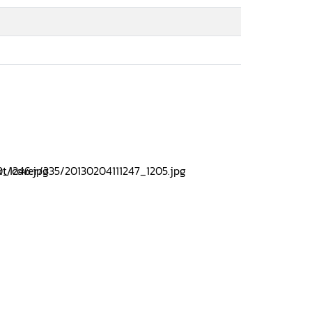
นบริบทของประโยชน์ที่บุคคลพึงได้รับจากรัฐและ
ในบริบทของทางเลือกใหม่ที่มีการพัฒนามาทดแทน
้มครองสิทธิมนุษยชนในกระบวนการยุติธรรมทาง