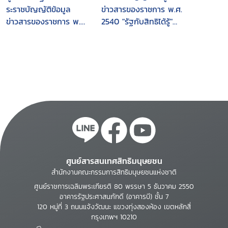
พระราชกฤษฎีกา กฎ
ระราชบัญญัติข้อมูล
ข่าวสารของราชการ พ.ศ.
กระทรวง ประกาศ
ข่าวสารของราชการ พ.ศ.
2540 "รัฐกับสิทธิได้รู้"
ระเบียบ หนังสือเวียน
2540 ของเจ้าหน้าที่ของ
ข้อมูลหรือข่าวสารของ
บันทึกความเห็น และคำ
รัฐ
ราชการ ฉบับประชาชน
วินิจฉัยที่เกี่ยวข้อง
ศูนย์สารสนเทศสิทธิมนุษยชน
สำนักงานคณะกรรมการสิทธิมนุษยชนแห่งชาติ
ศูนย์ราชการเฉลิมพระเกียรติ 80 พรรษา 5 ธันวาคม 2550
อาคารรัฐประศาสนภักดี (อาคารบี) ชั้น 7
120 หมู่ที่ 3 ถนนแจ้งวัฒนะ แขวงทุ่งสองห้อง เขตหลักสี่
กรุงเทพฯ 10210