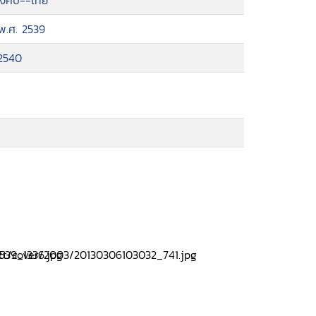
ังคับ--ไทย
 พ.ศ. 2539
 2540