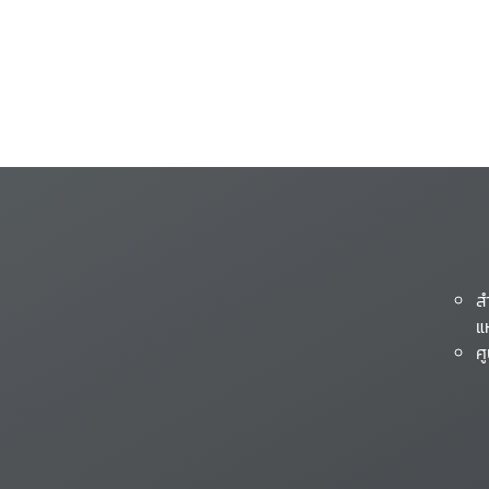
ส
แ
ศ