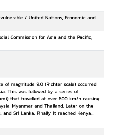
 vulnerable / United Nations, Economic and
ial Commission for Asia and the Pacific,
 of magnitude 9.0 (Richter scale) occurred
ia. This was followed by a series of
nami) that travelled at over 600 km/h causing
aysia, Myanmar and Thailand. Later on the
, and Sri Lanka. Finally it reached Kenya,
 all over 2.4 million people were affected,
 missing. The fisheries sector was hit worst
ll as coastal ecosystems, including