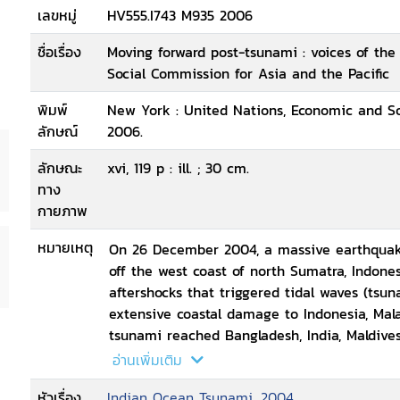
เลขหมู่
HV555.I743 M935 2006
ชื่อเรื่อง
Moving forward post-tsunami : voices of the
Social Commission for Asia and the Pacific
พิมพ์
New York : United Nations, Economic and Soc
ลักษณ์
2006.
ลักษณะ
xvi, 119 p : ill. ; 30 cm.
ทาง
กายภาพ
หมายเหตุ
On 26 December 2004, a massive earthquake
off the west coast of north Sumatra, Indones
aftershocks that triggered tidal waves (tsu
extensive coastal damage to Indonesia, Mal
tsunami reached Bangladesh, India, Maldives
Seychelles, Somalia, Tanzania, and Yemen. In
อ่านเพิ่มเติม
with over 286,000 dead and more than 7,800
หัวเรื่อง
Indian Ocean Tsunami, 2004
by the tsunami, but crop and livestock as we