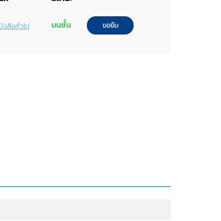
บนชั้น
ขอยืม
ังสือทั่วไป