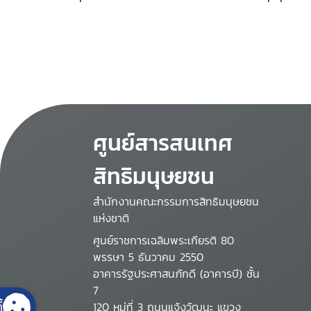
of natural disaster : a
: October 2005
working visit to Asia
by the Representative
of the United Nations
Secretary-General on
the Human Rights of
Internally Displaced
Persons, Walter Kalin,
ศูนย์สารสนเทศ
27 February to 5
March 2005
สิทธิมนุษยชน
สำนักงานคณะกรรมการสิทธิมนุษยชน
แห่งชาติ
ศูนย์ราชการเฉลิมพระเกียรติ 80
พรรษา 5 ธันวาคม 2550
อาคารรัฐประศาสนภักดี (อาคารบี) ชั้น
7
้
120 หมู่ที่ 3 ถนนแจ้งวัฒนะ แขวง