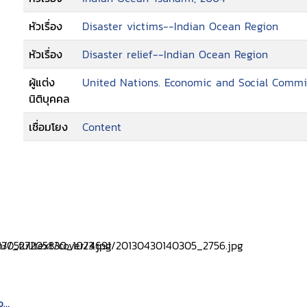
mangroves and other crop trees, also suffe
หัวเรื่อง
Disaster victims--Indian Ocean Region
losses, estimates from India, Indonesia, Mal
Thailand combined put the cost in the fisher
หัวเรื่อง
Disaster relief--Indian Ocean Region
agriculture, the damages to crop productio
to agricultural land and deposition of salin
ผู้แต่ง
United Nations. Economic and Social Commis
drainage facilities and loss of farming capit
นิติบุคคล
fisherfolk of many coastal communities in t
เชื่อมโยง
Content
partially destroyed. Economies at the commu
hundreds of thousands of already poor peopl
Rebuilding the livelihoods remains one of t
Governments and international organizations
of rescue and humanitarian relief. Committ
tsunami-affected countries in the reconstru
and Social Commission for Asia and the Paci
the needs and aspirations of the disaster a
appropriate intervention strategies especial
livelihood issues
ons