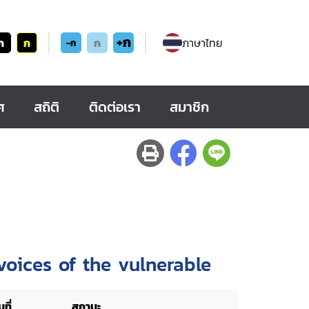
+ก
ก
ก
ก
ภาษาไทย
-ก
ศ
สถิติ
ติดต่อเรา
สมาชิก
oices of the vulnerable
ที่
สถานะ