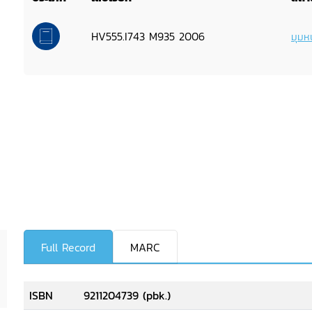
HV555.I743 M935 2006
มุมหน
Full Record
MARC
ISBN
9211204739 (pbk.)