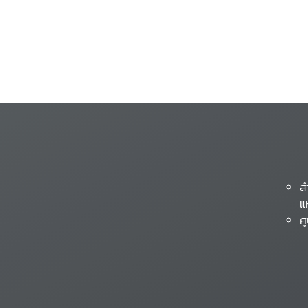
ส
แ
ศ