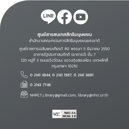
ศูนย์สารสนเทศสิทธิมนุษยชน
สำนักงานคณะกรรมการสิทธิมนุษยชนแห่งชาติ
ศูนย์ราชการเฉลิมพระเกียรติ 80 พรรษา 5 ธันวาคม 2550
อาคารรัฐประศาสนภักดี (อาคารบี) ชั้น 7
120 หมู่ที่ 3 ถนนแจ้งวัฒนะ แขวงทุ่งสองห้อง เขตหลักสี่
กรุงเทพฯ 10210
0 2141 3844, 0 2141 1987, 0 2141 3881
0 2143 7746
NHRCT.Library@gmail.com; library@nhrc.or.th