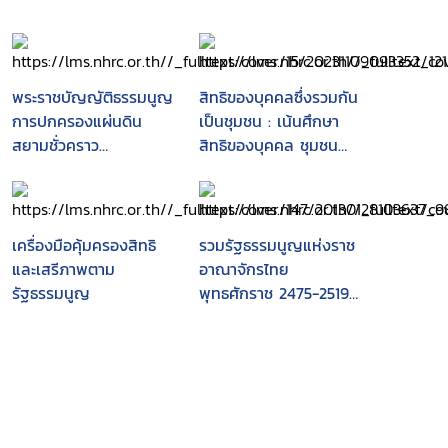
พระราชบัญญัติธรรมนูญ
สิทธิของบุคคลซึ่งรวมกัน
การปกครองแผ่นดิน
เป็นชุมชน : เน้นศึกษา
สยามชั่วคราว
สิทธิของบุคคล ชุมชน
พุทธศักราช 2475
และองค์กรปกครองส่วน
ท้องถิ่น ในการมีส่วนร่วม
บำรุงรักษาและใช้
ประโยชน์จาก
เครื่องมือคุ้มครองสิทธิ
รวมรัฐธรรมนูญแห่งราช
ทรัพยากรธรรมชาติและ
และเสรีภาพตาม
อาณาจักรไทย
สิ่งแวดล้อมตามมาตรา
รัฐธรรมนูญ
พุทธศักราช 2475-2519 :
46, 56 และ 290 ของ
(รวมทั้งฉบับแก้ไขเพิ่ม
รัฐธรรมนูญแห่งราช
เติมทุกฉบับ).
อาณาจักรไทย พ.ศ.
2540