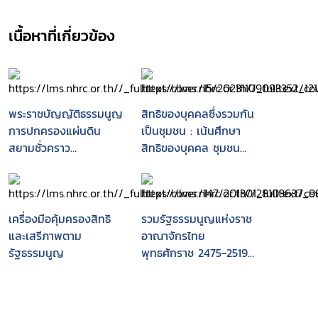
เนื้อหาที่เกี่ยวข้อง
พระราชบัญญัติธรรมนูญ
สิทธิของบุคคลซึ่งรวมกัน
การปกครองแผ่นดิน
เป็นชุมชน : เน้นศึกษา
สยามชั่วคราว
สิทธิของบุคคล ชุมชน
พุทธศักราช 2475
และองค์กรปกครองส่วน
ท้องถิ่น ในการมีส่วนร่วม
บำรุงรักษาและใช้
ประโยชน์จาก
เครื่องมือคุ้มครองสิทธิ
รวมรัฐธรรมนูญแห่งราช
ทรัพยากรธรรมชาติและ
และเสรีภาพตาม
อาณาจักรไทย
สิ่งแวดล้อมตามมาตรา
รัฐธรรมนูญ
พุทธศักราช 2475-2519 :
46, 56 และ 290 ของ
(รวมทั้งฉบับแก้ไขเพิ่ม
รัฐธรรมนูญแห่งราช
เติมทุกฉบับ).
อาณาจักรไทย พ.ศ.