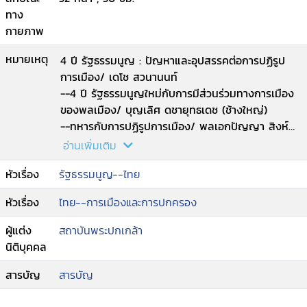
ทาง
กายภาพ
หมายเหตุ
4 ปี รัฐธรรมนูญ : ปัญหาและอุปสรรคต่อการปฏิรูป
การเมือง/ เดโช สวนานนท์
--4 ปี รัฐธรรมนูญใหม่กับการมีส่วนร่วมทางการเมือง
ของพลเมือง/ บุญเลิศ ดชายุทธเดช (ช้างใหญ่)
--ทหารกับการปฏิรูปการเมือง/ พลเอกปัญญา สิงห์
ศักดา
อ่านเพิ่มเติม
--ประเด็นที่ควรแก้ไขเพิ่มเติมรัฐธรรมนูญในส่วนที่เกี่ยว
หัวเรื่อง
รัฐธรรมนูญ--ไทย
กับรัฐสภา/ รองศาสตราจารย์ ดร.มนตรี รูปสุวรรณ
--การเมืองไทย : การเมืองโลก/ ดร.ยุพา อุดมศักดิ์
หัวเรื่อง
ไทย--การเมืองและการปกครอง
--4 ปี รัฐธรรมนูญฉบับประชาชน/ วรพจน์ วงศ์สง่า
--รัฐธรรมนูญกับการปฏิรูปการศึกษา/ รอง
ผู้แต่ง
สถาบันพระปกเกล้า
ศาสตราจารย์สมคิด เลิศไพฑูรย์
นิติบุคคล
--รัฐธรรมนูญกับความหวังเรื่องสิทธิเสรีภาพของ
ประชาชน/ สุนี ไชยรส.
สารบัญ
สารบัญ