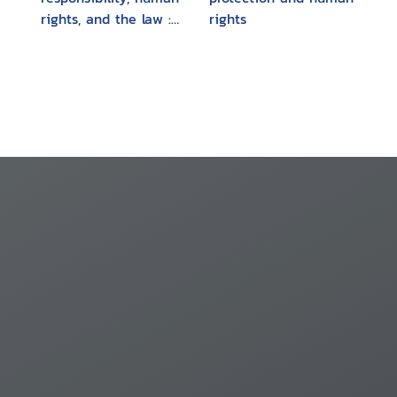
rights, and the law :
rights
multinational
corporations in
developing countries