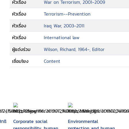
หัวเรื่อง
War on Terrorism, 2001-2009
space/ Carol J. Greenhouse
--The impact of counter terror on the 
หัวเรื่อง
Terrorism--Prevention
global perspective/ Neil Hicks
หัวเรื่อง
Iraq War, 2003-2011
--Human rights : a descending spiral/ 
--Eight fallacies about liberty and sec
หัวเรื่อง
International law
--Our privacy, ourselves in the age of t
Martha Minow
ผู้แต่งร่วม
Wilson, Richard, 1964-, Editor
--Are human rights universal in the ag
เชื่อมโยง
Content
--Connecting human rights, human dev
Robinson
--Human rights and civil society in a 
Mertus
ทธิ
Corporate social
Environmental
responsibility, human
protection and human