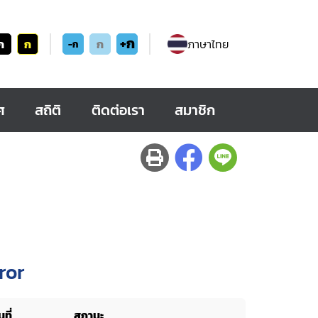
+ก
ก
ก
ก
ภาษาไทย
-ก
ศ
สถิติ
ติดต่อเรา
สมาชิก
ror
ที่
สถานะ