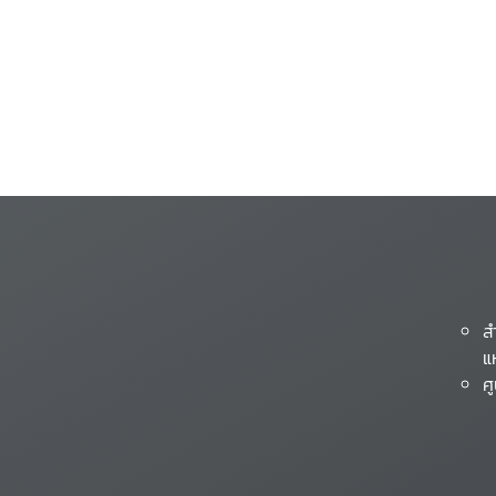
ส
แ
ศ