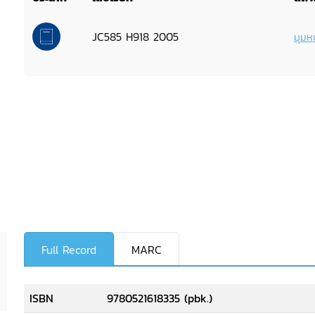
JC585 H918 2005
มุมหน
Full Record
MARC
ISBN
9780521618335 (pbk.)