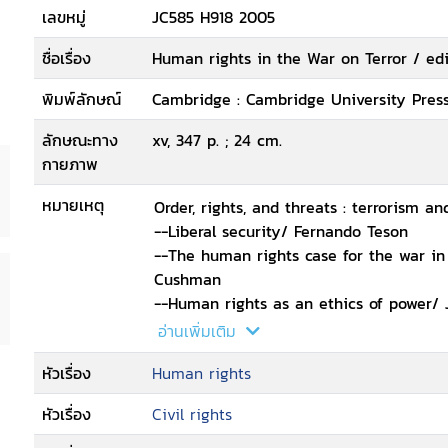
เลขหมู่
JC585 H918 2005
ชื่อเรื่อง
Human rights in the War on Terror / ed
พิมพ์ลักษณ์
Cambridge : Cambridge University Press
ลักษณะทาง
xv, 347 p. ; 24 cm.
กายภาพ
หมายเหตุ
Order, rights, and threats : terrorism 
--Liberal security/ Fernando Teson
--The human rights case for the war in
Cushman
--Human rights as an ethics of power/
--How not to promote democracy and 
อ่านเพิ่มเติม
--War in Iraq : not a humanitarian int
หัวเรื่อง
Human rights
--The tension between combating terror
Goldstone
หัวเรื่อง
Civil rights
--Fair trials for terrorists?/ Geoffrey R
--Nationalizing the local : comparative 