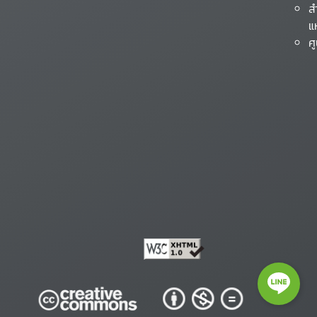
ส
แ
ศ