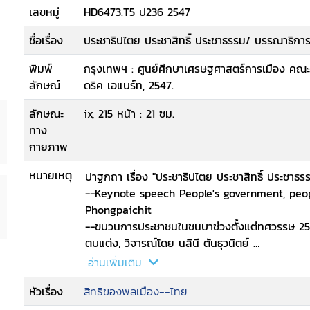
เลขหมู่
HD6473.T5 ป236 2547
ชื่อเรื่อง
ประชาธิปไตย ประชาสิทธิ์ ประชาธรรม/ บรรณาธิการ
พิมพ์
กรุงเทพฯ : ศูนย์ศึกษาเศรษฐศาสตร์การเมือง คณะ
ลักษณ์
ดริค เอแบร์ท, 2547.
ลักษณะ
ix, 215 หน้า : 21 ซม.
ทาง
กายภาพ
หมายเหตุ
ปาฐกถา เรื่อง "ประชาธิปไตย ประชาสิทธิ์ ประชาธ
--Keynote speech People's government, peopl
Phongpaichit
--ขบวนการประชาชนในชนบาช่วงตั้งแต่ทศวรรษ 25
ตบแต่ง, วิจารณ์โดย นลินี ตันธุวนิตย์
--สหภาพแรงงานกับการเป็นขบวนการทางสังคม/ 
อ่านเพิ่มเติม
--ขบวนการแรงงานรัฐวิสาหกิจ การแปรรูปและย
หัวเรื่อง
สิทธิของพลเมือง--ไทย
แรงงาน / แล ดิลกวิทยารัตน์, วิจารณ์โดย ศักดิน
--กฎหมายทุนรัฐวิสาหกิจ...ความเป็นมาและผลกระท