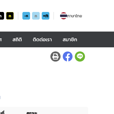
+ก
ก
ก
ก
ภาษาไทย
-ก
ศ
สถิติ
ติดต่อเรา
สมาชิก
ม
ที่
สถานะ