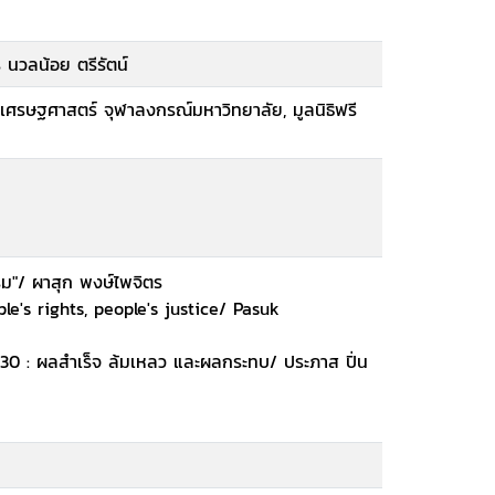
 นวลน้อย ตรีรัตน์
เศรษฐศาสตร์ จุฬาลงกรณ์มหาวิทยาลัย, มูลนิธิฟรี
รรม"/ ผาสุก พงษ์ไพจิตร
e's rights, people's justice/ Pasuk
30 : ผลสำเร็จ ล้มเหลว และผลกระทบ/ ประภาส ปิ่น
นภาพร อติวานิชยพงศ์
ุทธศาสตร์ในการทอนอำนาจต่อรองของขบวนการ
า ฉัตรกุล ณ อยุธยา, บัณฑิตย์ ธนชัยเศรษฐวุฒิ
บ/ บัณฑิตย์ ธนชัยเศรษฐวุฒิ.