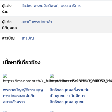
ผู้แต่ง
ชัยวัชร พรหมจิตติพงศ์, บรรณาธิการ
ร่วม
ผู้แต่ง
สถาบันพระปกเกล้า
นิติบุคคล
สารบัญ
สารบัญ
เนื้อหาที่เกี่ยวข้อง
พระราชบัญญัติธรรมนูญ
สิทธิของบุคคลซึ่งรวมกัน
การปกครองแผ่นดิน
เป็นชุมชน : เน้นศึกษา
สยามชั่วคราว
สิทธิของบุคคล ชุมชน
พุทธศักราช 2475
และองค์กรปกครองส่วน