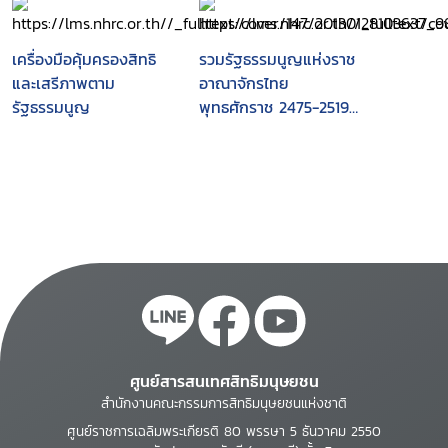
ท้องถิ่น ในการมีส่วนร่วม
บำรุงรักษาและใช้
ประโยชน์จาก
เครื่องมือคุ้มครองสิทธิ
รวมรัฐธรรมนูญแห่งราช
ทรัพยากรธรรมชาติและ
และเสรีภาพตาม
อาณาจักรไทย
สิ่งแวดล้อมตามมาตรา
รัฐธรรมนูญ
พุทธศักราช 2475-2519 :
46, 56 และ 290 ของ
(รวมทั้งฉบับแก้ไขเพิ่ม
รัฐธรรมนูญแห่งราช
เติมทุกฉบับ).
อาณาจักรไทย พ.ศ.
2540
ศูนย์สารสนเทศสิทธิมนุษยชน
สำนักงานคณะกรรมการสิทธิมนุษยชนแห่งชาติ
ศูนย์ราชการเฉลิมพระเกียรติ 80 พรรษา 5 ธันวาคม 2550