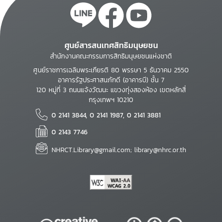
ศูนย์สารสนเทศสิทธิมนุษยชน
สำนักงานคณะกรรมการสิทธิมนุษยชนแห่งชาติ
ศูนย์ราชการเฉลิมพระเกียรติ 80 พรรษา 5 ธันวาคม 2550
อาคารรัฐประศาสนภักดี (อาคารบี) ชั้น 7
120 หมู่ที่ 3 ถนนแจ้งวัฒนะ แขวงทุ่งสองห้อง เขตหลักสี่
กรุงเทพฯ 10210
0 2141 3844, 0 2141 1987, 0 2141 3881
0 2143 7746
NHRCT.Library@gmail.com; library@nhrc.or.th