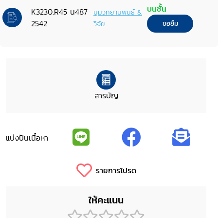
บนชั้น
K3230.R45 น487
มุมวิทยานิพนธ์ &
2542
วิจัย
ขอยืม
สารบัญ
แบ่งปันเนื้อหา
รายการโปรด
ให้คะแนน