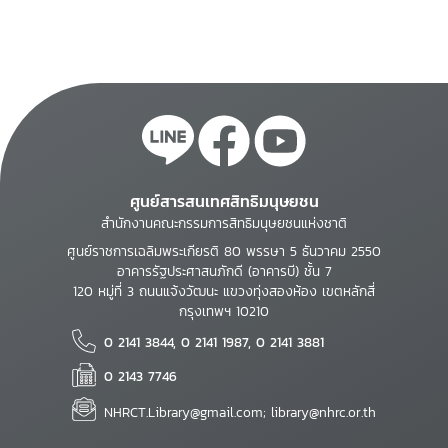
ศูนย์สารสนเทศสิทธิมนุษยชน
สำนักงานคณะกรรมการสิทธิมนุษยชนแห่งชาติ
ศูนย์ราชการเฉลิมพระเกียรติ 80 พรรษา 5 ธันวาคม 2550
อาคารรัฐประศาสนภักดี (อาคารบี) ชั้น 7
120 หมู่ที่ 3 ถนนแจ้งวัฒนะ แขวงทุ่งสองห้อง เขตหลักสี่
กรุงเทพฯ 10210
0 2141 3844, 0 2141 1987, 0 2141 3881
0 2143 7746
NHRCT.Library@gmail.com; library@nhrc.or.th