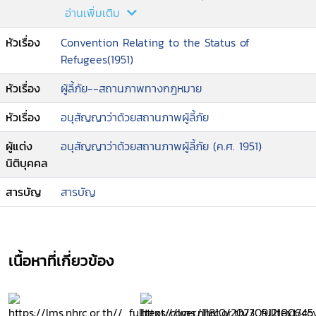
--กติการะหว่างประเทศว่าสิทธิพลเรือนและสิทธิทางการ
อ่านเพิ่มเติม
เมือง
หัวเรื่อง
Convention Relating to the Status of
--กติการะหว่างประเทศว่าด้วยสิทธิทางเศรษฐกิจ
Refugees(1951)
สังคม และวัฒนธรรม
--อนุสัญญาว่าด้วยสิทธิเด็ก
หัวเรื่อง
ผู้ลี้ภัย--สถานภาพทางกฎหมาย
--อนุสัญญาองค์การรัฐเอกภาพแห่งภาคพื้นทวีป
แอฟริกาว่าด้วยการใช้บังคับในลักษณะเฉพาะของปัญหา
หัวเรื่อง
อนุสัญญาว่าด้วยสถานภาพผู้ลี้ภัย
ผู้ลี้ภัยในภาคพื้นทวีปแอฟริกา
--หลักการที่เกี่ยวกับการแฏิบัติต่อผู้ลี้ภัย
ผู้แต่ง
อนุสัญญาว่าด้วยสถานภาพผู้ลี้ภัย (ค.ศ. 1951)
--ปฎิญญาคาร์เทฮีนาว่าด้วยผู้ลี้ภัย
นิติบุคคล
--ข้อสรุปของการประชุมคณะกรรมการบริหาร
สารบัญ
สารบัญ
เนื้อหาที่เกี่ยวข้อง