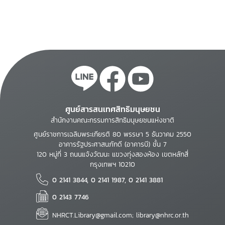
ศูนย์สารสนเทศสิทธิมนุษยชน
สำนักงานคณะกรรมการสิทธิมนุษยชนแห่งชาติ
ศูนย์ราชการเฉลิมพระเกียรติ 80 พรรษา 5 ธันวาคม 2550
อาคารรัฐประศาสนภักดี (อาคารบี) ชั้น 7
120 หมู่ที่ 3 ถนนแจ้งวัฒนะ แขวงทุ่งสองห้อง เขตหลักสี่
กรุงเทพฯ 10210
0 2141 3844, 0 2141 1987, 0 2141 3881
0 2143 7746
NHRCT.Library@gmail.com; library@nhrc.or.th