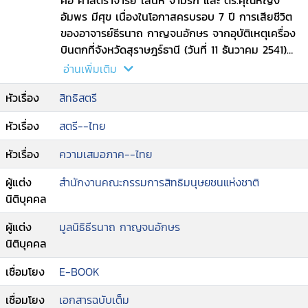
คือ ศาสตราจารย์ เสน่ห์ จามริก และ ดร.คุณหญิง
อัมพร มีศุข เนื่องในโอกาสครบรอบ 7 ปี การเสียชีวิต
ของอาจารย์ธีรนาถ กาญจนอักษร จากอุบัติเหตุเครื่อง
บินตกที่จังหวัดสุราษฎร์ธานี (วันที่ 11 ธันวาคม 2541)
จัดโดย มูลนิธิธีรนาถ กาญจนอักษร ร่วมกับ
อ่านเพิ่มเติม
สถาบันวิจัยสังคม จุฬาลงกรณ์มหาวิทยาลัย และคณะ
หัวเรื่อง
สิทธิสตรี
อนุกรรมการด้านส่งเสริมโอกาสและความเสมอภาค ใน
คณะกรรมการสิทธิมนุษยชนแห่งชาติ เมื่อวันที่ 21
หัวเรื่อง
สตรี--ไทย
ธันวาคม 2548 ณ ห้องประชุม ชั้น 2 อาคารสถาบัน 3
คณะเภสัชศาสตร์ จุฬาลงกรณ์มหาวิทยาลัย.
หัวเรื่อง
ความเสมอภาค--ไทย
ผู้แต่ง
สำนักงานคณะกรรมการสิทธิมนุษยชนแห่งชาติ
นิติบุคคล
ผู้แต่ง
มูลนิธิธีรนาถ กาญจนอักษร
นิติบุคคล
เชื่อมโยง
E-BOOK
เชื่อมโยง
เอกสารฉบับเต็ม