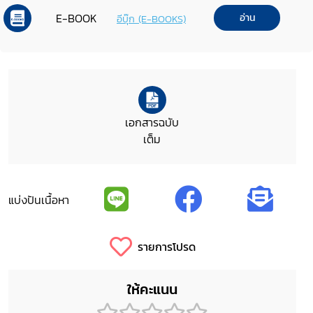
E-BOOK
อ่าน
อีบุ๊ก (E-BOOKS)
เอกสารฉบับ
เต็ม
แบ่งปันเนื้อหา
รายการโปรด
ให้คะแนน