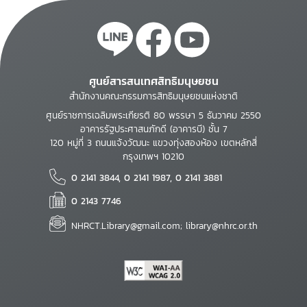
ศูนย์สารสนเทศสิทธิมนุษยชน
สำนักงานคณะกรรมการสิทธิมนุษยชนแห่งชาติ
ศูนย์ราชการเฉลิมพระเกียรติ 80 พรรษา 5 ธันวาคม 2550
อาคารรัฐประศาสนภักดี (อาคารบี) ชั้น 7
120 หมู่ที่ 3 ถนนแจ้งวัฒนะ แขวงทุ่งสองห้อง เขตหลักสี่
กรุงเทพฯ 10210
0 2141 3844, 0 2141 1987, 0 2141 3881
0 2143 7746
NHRCT.Library@gmail.com; library@nhrc.or.th