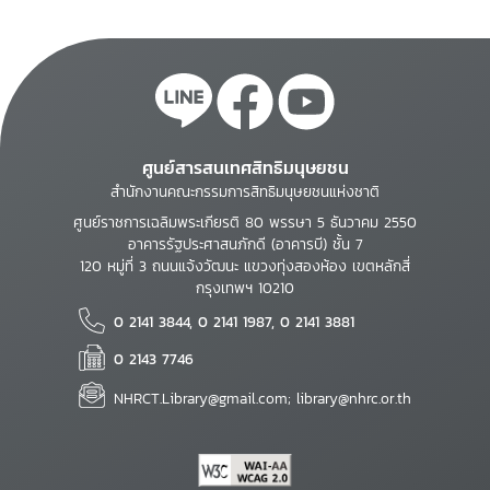
ศูนย์สารสนเทศสิทธิมนุษยชน
สำนักงานคณะกรรมการสิทธิมนุษยชนแห่งชาติ
ศูนย์ราชการเฉลิมพระเกียรติ 80 พรรษา 5 ธันวาคม 2550
อาคารรัฐประศาสนภักดี (อาคารบี) ชั้น 7
120 หมู่ที่ 3 ถนนแจ้งวัฒนะ แขวงทุ่งสองห้อง เขตหลักสี่
กรุงเทพฯ 10210
0 2141 3844, 0 2141 1987, 0 2141 3881
0 2143 7746
NHRCT.Library@gmail.com; library@nhrc.or.th