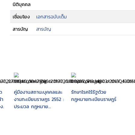
นิติบุคคล
เชื่อมโยง
เอกสารฉบับเต็ม
สารบัญ
สารบัญ
จด
คู่มืองานสถานะบุคคลและ
รักษาโรคไร้รัฐด้วย
้า
งานทะเบียนราษฎร 2552 :
กฎหมายทะเบียนราษฎร์
ง.
ประมวล กฎหมาย
ระเบียบ และคำสั่งที่
สำคัญ งานสถานะบุคคล
และงานทะเบียนราษฎร