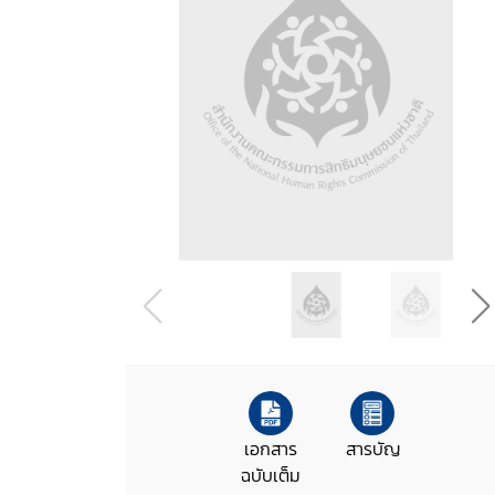
เอกสาร
สารบัญ
ฉบับเต็ม