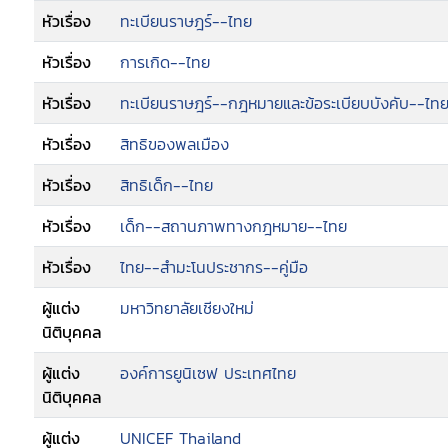
หัวเรื่อง
ทะเบียนราษฎร์--ไทย
--การขอลงรายการสัญชาติไทยตามมาตรา 23 แห่งพร
(ฉบับที่ 4) พ.ศ. 2551
หัวเรื่อง
การเกิด--ไทย
--การขอสัญชาติไทย กรณีคนไร้รากเหง้า มาตรา 
พ.ศ. 2534 แก้ไขเพิ่มเติม (ฉบับที่ 3) พ.ศ. 2562
หัวเรื่อง
ทะเบียนราษฎร์--กฎหมายและข้อระเบียบบังคับ--ไท
--การขอพัฒนาสิทธิในสัญชาติไทยของคนไทยพลัดถิ
เพิ่มเติม (ฉบับที่ 5) พ.ศ. 2555
หัวเรื่อง
สิทธิของพลเมือง
--การขอรับรองสิทธิในสัญชาติไทยตามมาตรา 7 ทว
หัวเรื่อง
สิทธิเด็ก--ไทย
สัญชาติ พ.ศ. 2508 แก้ไขเพิ่มเติม (ฉบับที่ 4) พ
--การขอหนังสือรับรองความจำเป็นที่จะต้องมีสัญช
หัวเรื่อง
เด็ก--สถานภาพทางกฎหมาย--ไทย
ๆ ที่ไม่ใช่ชนกลุ่มน้อยหรือกลุ่มชาติพันธุ์ (นักเรียน
--สรุปการเข้าถึงสิทธิอันจำเป็นของคนที่มีปัญหาส
หัวเรื่อง
ไทย--สำมะโนประชากร--คู่มือ
ผู้แต่ง
มหาวิทยาลัยเชียงใหม่
นิติบุคคล
ผู้แต่ง
องค์การยูนิเซฟ ประเทศไทย
นิติบุคคล
ผู้แต่ง
UNICEF Thailand