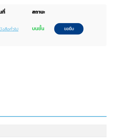
ที่
สถานะ
บนชั้น
ขอยืม
ังสือทั่วไป