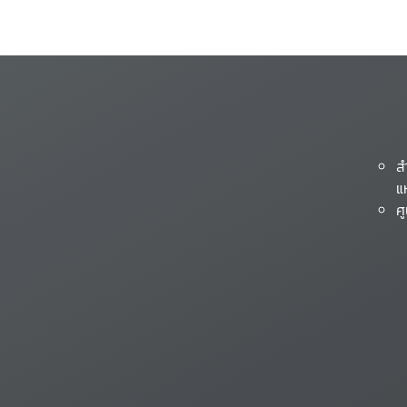
ส
แ
ศ