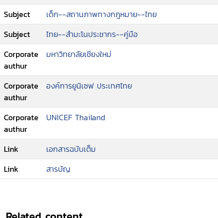
19/2 แห่งพระราชบัญญัญญัติการทะเบียนราษฎร
Subject
เด็ก--สถานภาพทางกฎหมาย--ไทย
พ.ศ. 2534 แก้ไขเพิ่มเติม (ฉบับที่ 3) พ.ศ. 2562
--การขอพัฒนาสิทธิในสัญชาติไทยของคนไทยพลัด
Subject
ไทย--สำมะโนประชากร--คู่มือ
ถิ่น แห่งพระราชบัญญัติสัญชาติ พ.ศ. 2508 แก้ไข
Corporate
มหาวิทยาลัยเชียงใหม่
เพิ่มเติม (ฉบับที่ 5) พ.ศ. 2555
authur
--การขอรับรองสิทธิในสัญชาติไทยตามมาตรา 7 ทวิ
แก่บุคคลซึ่งเกิดในประเทศไทยตามพระราชบัญญัติ
Corporate
องค์การยูนิเซฟ ประเทศไทย
สัญชาติ พ.ศ. 2508 แก้ไขเพิ่มเติม (ฉบับที่ 4) พ.ศ.
authur
2551 และมติคณะรัฐมนตรี 7 ธันวาคม 2559
--การขอหนังสือรับรองความจำเป็นที่จะต้องมีสัญชาติ
Corporate
UNICEF Thailand
ไทยตามมาตรา 7 ทวิ กลุ่มบุตรของคนต่างด้าวอื่น ๆ
authur
ที่ไม่ใช่ชนกลุ่มน้อยหรือกลุ่มชาติพันธุ์ (นักเรียน/
Link
เอกสารฉบับเต็ม
นักศึกษา)
--สรุปการเข้าถึงสิทธิอันจำเป็นของคนที่มีปัญหา
Link
สารบัญ
สถานะบุคคล.
Related content