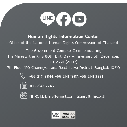
Human Rights Information Center
Office of the National Human Rights Commission of Thailand
The Government Complex Commemorating
His Majesty the King 80th BirthDay Anniversary 5th December,
B.E.2550 (2007)
7th Floor 120 Chaengwattana Road, Laksi District, Bangkok 10210
+66 2141 3844, +66 2141 1987, +66 2141 3881
+66 2143 7746
NHRCT.Library@gmail.com; library@nhrc.or.th