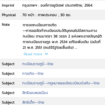
Imprint
กรุงเทพฯ : องค์การยูนิเซฟ ประเทศไทย, 2564.
Physical
70 หน้า : ภาพประกอบ ; 30 ซม.
Note
การจดทะเบียนการเกิด
--การขอจัดทำทะเบียนประวัติบุคคลไม่มีสถานะทาง
ทะเบียน ตามมาตรา 38 วรรค 2 แห่งพระราชบัญญัติ
การทะเบียนราษฎร พ.ศ. 2534 แก้ไขเพิ่มเติม (ฉบับที่
2) พ.ศ. 2551 (คนไร้รัฐโดยสิ้นเชิง)
--การขอเพิ่มชื่อและรายการบุคคล ในทะเบียนราษฎร
Read more
ตามข้อ 97 แห่งระเบียบสำนักทะเบียนว่าด้วยการจัด
Subject
ทะเบียนราษฎร์--ไทย
ทำ ทะเบียนราษฎร พ.ศ. 2535
--การขอลงรายการสัญชาติตามระเบียบสำนักทะเบียน
Subject
การเกิด--ไทย
กลางว่าด้วยการพิจารณาลงรายการสถานะบุคคลใน
ทะเบียบราษฎร ให้แก่บุคคลบนพื้นที่สูง พ.ศ. 2543
Subject
ทะเบียนราษฎร์--กฎหมายและข้อระเบียบบังคับ--ไทย
--การขอลงรายการสัญชาติไทยตามมาตรา 23 แห่ง
พระราชบัญญัติสัญชาติ พ.ศ. 2508 แก้ไขเพิ่มเติม
Subject
สิทธิของพลเมือง
(ฉบับที่ 4) พ.ศ. 2551
Subject
สิทธิเด็ก--ไทย
--การขอสัญชาติไทย กรณีคนไร้รากเหง้า มาตรา