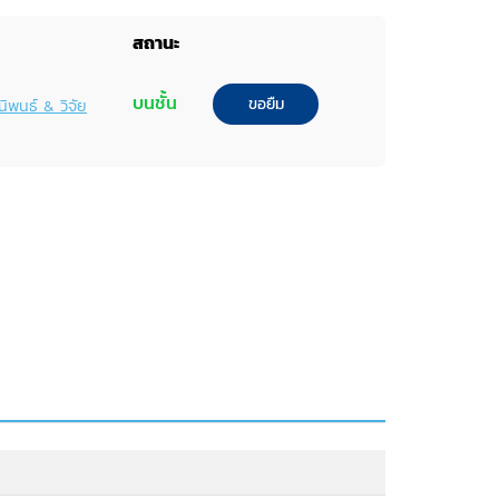
สถานะ
บนชั้น
ขอยืม
นิพนธ์ & วิจัย