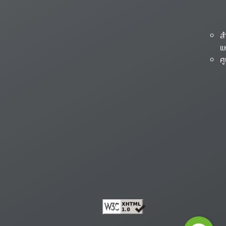
ส
แ
ศ