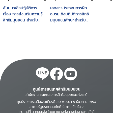
สัมมนาเชิงปฏิบัติการ
เอกสารประกอบการฝึก
เรื่อง การส่งเสริมความรู้
อบรมเชิงปฏิบัติการสิทธิ
สิทธิมนุษยชน สำหรับ
มนุษยชนศึกษาสำหรับ
นิสิต นักศึกษา : ในวันที่ 1
วิทยากรกระบวนการ : วัน
- 3 มิถุนายน 2558 ณ
ที่ 20-22 มีนาคม 2554
โรงแรมสามพราน ริเวอร์
ณ ห้องจินดา โรงแรม
ไซต์ อำเภอสามพราน
เอเชีย พัทยา จังหวัด
จังหวัดนครปฐม
ชลบุรี
ศูนย์สารสนเทศสิทธิมนุษยชน
สำนักงานคณะกรรมการสิทธิมนุษยชนแห่งชาติ
ศูนย์ราชการเฉลิมพระเกียรติ 80 พรรษา 5 ธันวาคม 2550
อาคารรัฐประศาสนภักดี (อาคารบี) ชั้น 7
120 หมู่ที่ 3 ถนนแจ้งวัฒนะ แขวงทุ่งสองห้อง เขตหลักสี่