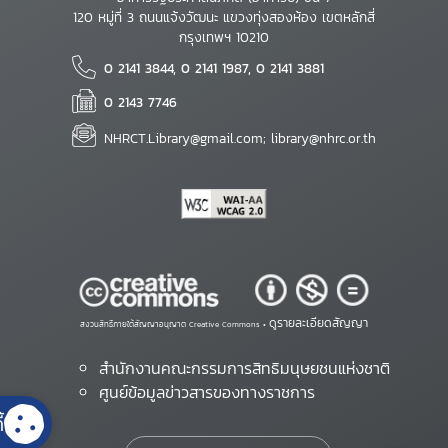
120 หมู่ที่ 3 ถนนแจ้งวัฒนะ แขวงทุ่งสองห้อง เขตหลักสี่
กรุงเทพฯ 10210
0 2141 3844, 0 2141 1987, 0 2141 3881
0 2143 7746
NHRCT.Library@gmail.com; library@nhrc.or.th
ดูรายละเอียดสัญญา
สงวนสิทธิ์ภายใต้สัญญาอนุญาต Creative Commons •
สำนักงานคณะกรรมการสิทธิมนุษยชนแห่งชาติ
ศูนย์ข้อมูลข่าวสารของทางราชการ
้