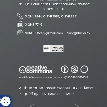
120 หมู่ที่ 3 ถนนแจ้งวัฒนะ แขวงทุ่งสองห้อง เขตหลักสี่
กรุงเทพฯ 10210
0 2141 3844, 0 2141 1987, 0 2141 3881
0 2143 7746
NHRCT.Library@gmail.com; library@nhrc.or.th
ดูรายละเอียดสัญญา
สงวนสิทธิ์ภายใต้สัญญาอนุญาต Creative Commons •
สำนักงานคณะกรรมการสิทธิมนุษยชนแห่งชาติ
ศูนย์ข้อมูลข่าวสารของทางราชการ
้