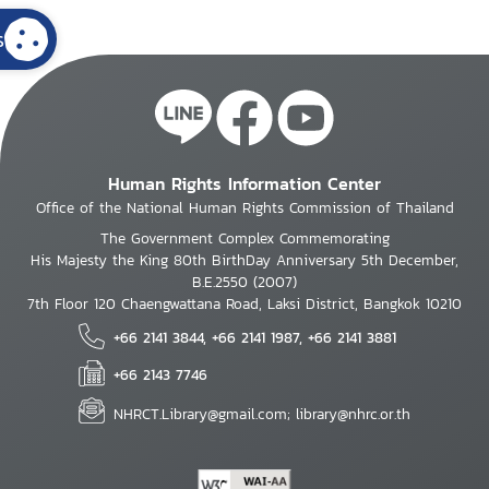
s
Human Rights Information Center
Office of the National Human Rights Commission of Thailand
The Government Complex Commemorating
His Majesty the King 80th BirthDay Anniversary 5th December,
B.E.2550 (2007)
7th Floor 120 Chaengwattana Road, Laksi District, Bangkok 10210
+66 2141 3844, +66 2141 1987, +66 2141 3881
+66 2143 7746
NHRCT.Library@gmail.com; library@nhrc.or.th