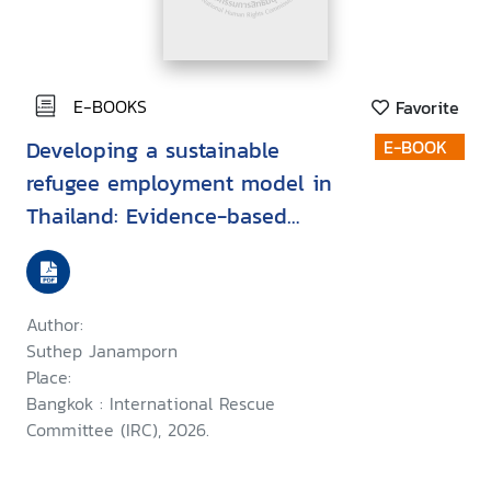
E-BOOKS
Favorite
Developing a sustainable
E-BOOK
refugee employment model in
Thailand: Evidence-based
policy pathways for camp-
based refugees’ transition to
self-reliance
Author:
Suthep Janamporn
Place:
Bangkok : International Rescue
Committee (IRC), 2026.