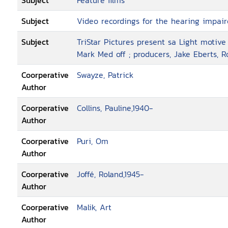
Subject
Feature films
Subject
Video recordings for the hearing impai
Subject
TriStar Pictures present sa Light motive 
Mark Med off ; producers, Jake Eberts, Ro
Coorperative
Swayze, Patrick
Author
Coorperative
Collins, Pauline,1940-
Author
Coorperative
Puri, Om
Author
Coorperative
Joffé, Roland,1945-
Author
Coorperative
Malik, Art
Author