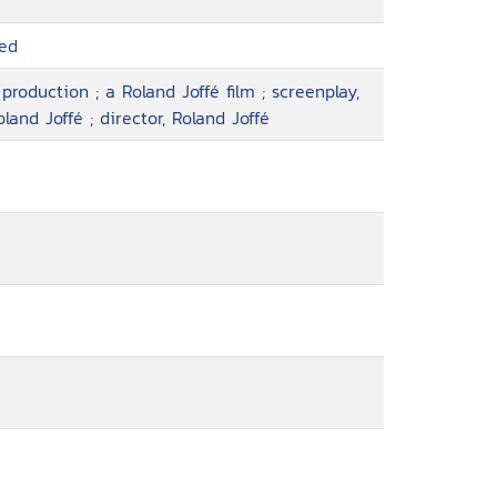
red
production ; a Roland Joffé film ; screenplay,
land Joffé ; director, Roland Joffé