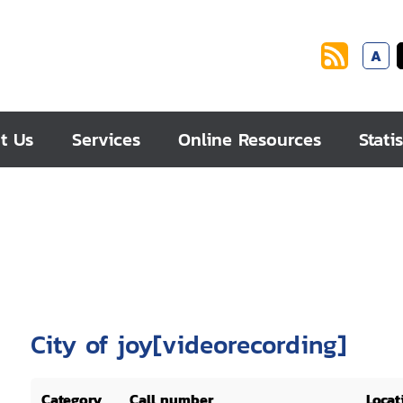
A
t Us
Services
Online Resources
Statis
City of joy[videorecording]
Category
Call number
Locat