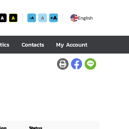
+A
A
A
A
English
-A
tics
Contacts
My Account
ion
Status