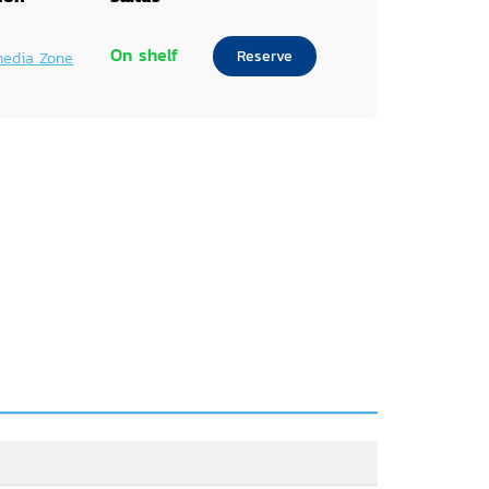
On shelf
Reserve
media Zone