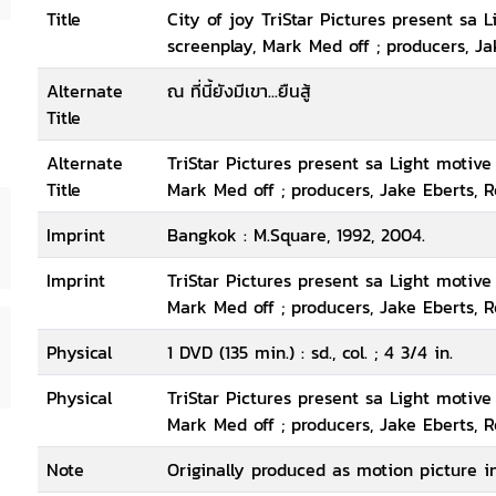
Title
City of joy TriStar Pictures present sa L
screenplay, Mark Med off ; producers, Jak
Alternate
ณ ที่นี้ยังมีเขา...ยืนสู้
Title
Alternate
TriStar Pictures present sa Light motive 
Title
Mark Med off ; producers, Jake Eberts, Ro
Imprint
Bangkok : M.Square, 1992, 2004.
Imprint
TriStar Pictures present sa Light motive 
Mark Med off ; producers, Jake Eberts, Ro
Physical
1 DVD (135 min.) : sd., col. ; 4 3/4 in.
Physical
TriStar Pictures present sa Light motive 
Mark Med off ; producers, Jake Eberts, Ro
Note
Originally produced as motion picture i