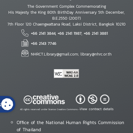
The Government Complex Commemorating
His Majesty the King 80th BirthDay Anniversary 5th December,
B.E.2550 (2007)
7th Floor 120 Chaengwattana Road, Laksi District, Bangkok 10210
+66 2141 3844, +66 2141 1987, +66 2141 3881
+66 2143 7746
NHRCT.Library@gmail.com; library@nhrc.or.th
s
View contract details
All rights reserved under license Creative Commons •
Office of the National Human Rights Commission
of Thailand