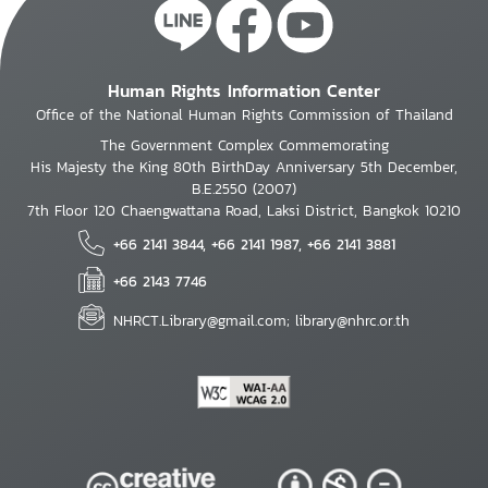
Human Rights Information Center
Office of the National Human Rights Commission of Thailand
The Government Complex Commemorating
His Majesty the King 80th BirthDay Anniversary 5th December,
B.E.2550 (2007)
7th Floor 120 Chaengwattana Road, Laksi District, Bangkok 10210
+66 2141 3844, +66 2141 1987, +66 2141 3881
+66 2143 7746
NHRCT.Library@gmail.com; library@nhrc.or.th