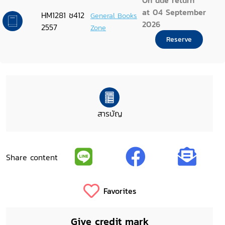
On due return
at 04 September
HM1281 ช412
General Books
2026
2557
Zone
Reserve
สารบัญ
Share content
Favorites
Give credit mark