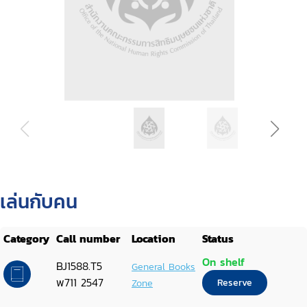
เล่นกับคน
Category
Call number
Location
Status
On shelf
BJ1588.T5
General Books
พ711 2547
Zone
Reserve