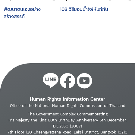
พัฒนาตนเองอย่าง
108 วิธีมอบน้ำใจให้แก่กัน
สร้างสรรค์
Human Rights Information Center
Office of the National Human Rights Commission of Thailand
The Government Complex Commemorating
His Majesty the King 80th BirthDay Anniversary 5th December,
B.E.2550 (2007)
7th Floor 120 Chaengwattana Road, Laksi District, Bangkok 10210