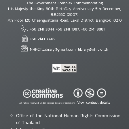
The Government Complex Commemorating
His Majesty the King 80th BirthDay Anniversary 5th December,
B.E.2550 (2007)
7th Floor 120 Chaengwattana Road, Laksi District, Bangkok 10210
+66 2141 3844, +66 2141 1987, +66 2141 3881
+66 2143 7746
NHRCT.Library@gmail.com; library@nhrc.or.th
View contract details
All rights reserved under license Creative Commons •
Office of the National Human Rights Commission
of Thailand