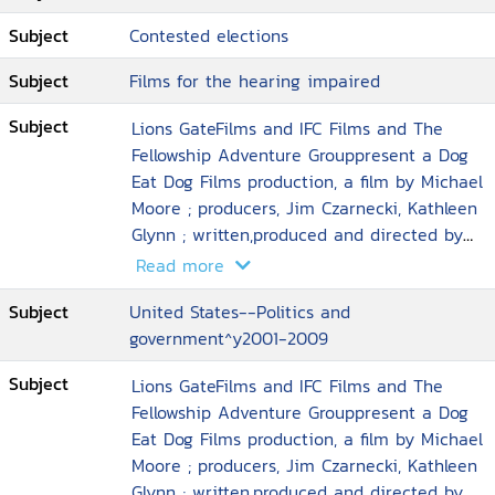
โลกจาก บิน ลาเด็น ปริศนาเหล่านี้จะถูกเปิดเผยใน
Fahrenheit 9/11
Subject
Contested elections
Subject
Films for the hearing impaired
Subject
Lions GateFilms and IFC Films and The
Fellowship Adventure Grouppresent a Dog
Eat Dog Films production, a film by Michael
Moore ; producers, Jim Czarnecki, Kathleen
Glynn ; written,produced and directed by
Michael Moore
Read more
Subject
United States--Politics and
government^y2001-2009
Subject
Lions GateFilms and IFC Films and The
Fellowship Adventure Grouppresent a Dog
Eat Dog Films production, a film by Michael
Moore ; producers, Jim Czarnecki, Kathleen
Glynn ; written,produced and directed by