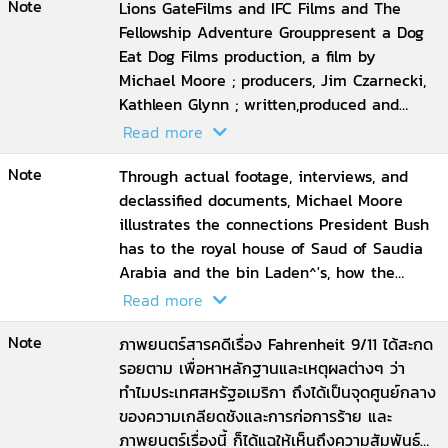
Note
Lipscomb at the Washington, D.C.
Lions GateFilms and IFC Films and The
premiere; Arab-American comediens -
Fellowship Adventure Grouppresent a Dog
their acts and experiences after
Eat Dog Films production, a film by
9/11;Condoleezza Rice's 9/11 Commission
Michael Moore ; producers, Jim Czarnecki,
Testimony; Rose Gardenpress briefing after
Kathleen Glynn ; written,produced and
9/11 Commission appearance
directed by Michael Moore
Read more
Note
Through actual footage, interviews, and
declassified documents, Michael Moore
illustrates the connections President Bush
has to the royal house of Saud of Saudia
Arabia and the bin Laden^'s, how the
president got electedon fraudulent
Read more
circumstances and then proceeded to
Note
blunder through his duties while ignoring
ภาพยนตร์สารคดีเรื่อง Fahrenheit 9/11 ได้สะกด
warnings of the looming betrayal by his
รอยตาม เพื่อหาหลักฐานและเหตุผลต่างๆ ว่า
foreign partners. When the treachery hits
ทำไมประเทศสหรัฐอเมริกา ถึงได้เป็นจุดศูนย์กลาง
with the 9/11 attacks, Moore explains how
ของความเกลียดชังและการก่อการร้าย และ
Bush failed totake immediate action to
ภาพยนตร์เรื่องนี้ ก็ได้แฉให้เห็นถึงความสัมพันธ์