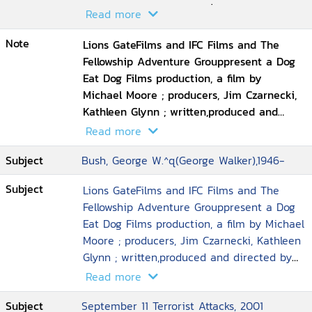
defend the nation
รวมถึงการติดต่อทางการค้าที่ถูกกล่าวถึง ระหว่าง
Read more
ตระกูลบุชและบิน ลาเด็น ซึ่งได้พาดพิงถึงสาเหตุที่
Note
ทำให้ จอร์จ ดับเบิ้ลยู บุช และ บิน ลาเด็น กลาย
Lions GateFilms and IFC Films and The
เป็นศัตรูกัน ชาวอเมริกันผู้สนับสนุนบุชนั้น ล้วนแต่
Fellowship Adventure Grouppresent a Dog
ไม่พอใจกับการแฉประเด็นครั้งนี้ และต่างก็วิพากษ์
Eat Dog Films production, a film by
วิจารณ์เกี่ยวกับผลงานของ ไมเคิล มัวร์ ซึ่งบาง
Michael Moore ; producers, Jim Czarnecki,
คนนั้น ถึงกับกล่าวหาชาวอเมริกันที่ชมภาพยนตร์
Kathleen Glynn ; written,produced and
เรื่องนี้ว่าเป็น "พวกขายชาติ" แต่บ้างก็ให้คน
directed by Michael Moore
Read more
อเมริกันทุกคนเปิดใจไปดูหนังเรื่องนี้ เพื่อเปิดมุม
Subject
Bush, George W.^q(George Walker),1946-
มองและความรู้ทางการเมืองใหม่ๆ เพราะคนเหล่า
นี้เชื่อว่า ภาพยนตร์เรื่องนี้ได้ระบุถึงสิทธิอย่างหนึ่ง
Subject
Lions GateFilms and IFC Films and The
ที่ชาวอเมริกันมี นั่นก็คือ เสรีภาพทางการพูด หรือ
Fellowship Adventure Grouppresent a Dog
Freedom of Speech ความสัมพันธ์ระหว่างบุช
Eat Dog Films production, a film by Michael
และบิน ลาเด็นนั้น จะมีความลึกซึ้งมากแค่ไหน
Moore ; producers, Jim Czarnecki, Kathleen
"การกล่าวหา" ในครั้งนี้จะเปิดเผยความจริงเกี่ยว
Glynn ; written,produced and directed by
กับอีกด้านหนึ่ง ของรัฐบาลสหรัฐอเมริกามากแค่
Michael Moore
Read more
ไหน และจริงหรือไม่ ที่บุชเปลี่ยนเป้าหมายไปโจมตี
ที่อีรักนั้น ก็เพื่อที่จะเบี่ยงเบนความสนใจของชาว
Subject
September 11 Terrorist Attacks, 2001