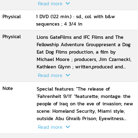
directed by Michael Moore
Read more
Physical
1 DVD (122 min.) : sd., col. with b&w
sequences ; 4 3/4 in
Physical
Lions GateFilms and IFC Films and The
Fellowship Adventure Grouppresent a Dog
Eat Dog Films production, a film by
Michael Moore ; producers, Jim Czarnecki,
Kathleen Glynn ; written,produced and
directed by Michael Moore
Read more
Note
Special features: "The release of
'Fahrenheit 9/11' "featurette; montage: the
people of Iraq on the eve of invasion; new
scene: Homeland Security, Miami style;
outside Abu Ghraib Prison; Eyewitness
account from Samara,Iraq; Extended
Read more
interview with Abdul Henderson; Ella