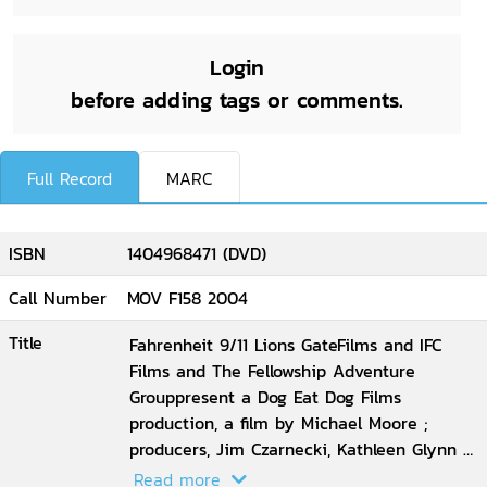
Login
before adding tags or comments.
Full Record
MARC
ISBN
1404968471 (DVD)
Call Number
MOV F158 2004
Title
Fahrenheit 9/11 Lions GateFilms and IFC
Films and The Fellowship Adventure
Grouppresent a Dog Eat Dog Films
production, a film by Michael Moore ;
producers, Jim Czarnecki, Kathleen Glynn ;
written,produced and directed by Michael
Read more