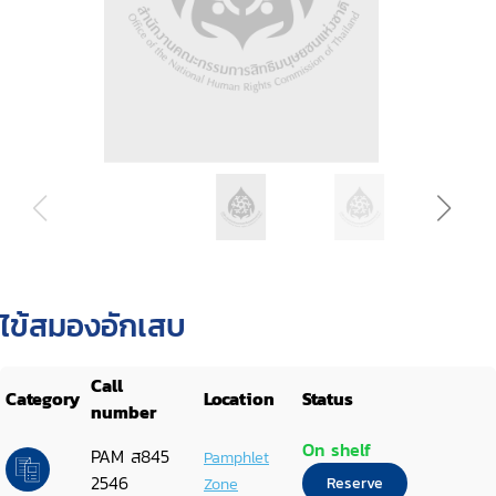
ไข้สมองอักเสบ
Call
Category
Location
Status
number
On shelf
PAM ส845
Pamphlet
2546
Zone
Reserve