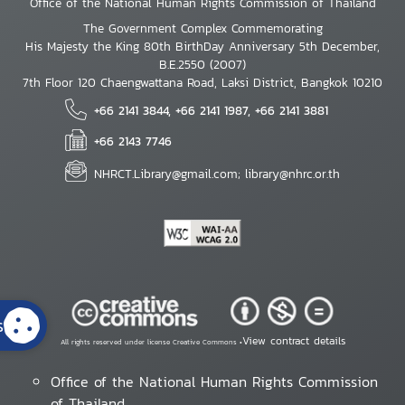
Office of the National Human Rights Commission of Thailand
The Government Complex Commemorating
His Majesty the King 80th BirthDay Anniversary 5th December,
B.E.2550 (2007)
7th Floor 120 Chaengwattana Road, Laksi District, Bangkok 10210
+66 2141 3844, +66 2141 1987, +66 2141 3881
+66 2143 7746
NHRCT.Library@gmail.com; library@nhrc.or.th
s
View contract details
All rights reserved under license Creative Commons •
Office of the National Human Rights Commission
of Thailand