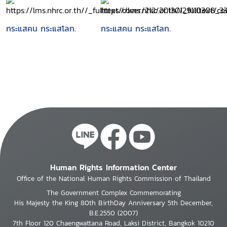
กระแสคน กระแสโลก.
กระแสคน กระแสโลก.
Human Rights Information Center
Office of the National Human Rights Commission of Thailand
The Government Complex Commemorating
His Majesty the King 80th BirthDay Anniversary 5th December,
B.E.2550 (2007)
7th Floor 120 Chaengwattana Road, Laksi District, Bangkok 10210